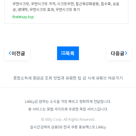
우먼시크릿, 우먼시크릿 가격, 시크릿우먼, 질근육강화운동, 질수축, 요실
금, 냉대하, 우먼시크릿 효과, 우먼시크릿 후기
theletsay.top
이전글
목록
다음글
종합소득세 환급금 조회 방법과 유용한 팁
금 시세
유튜브 바로가기
LikkLy은 원하는 소식을 가장 빠르고 정확하게 전달합니다.
본 서비스는 포털 사이트와 무관한 독립 서비스입니다.
© littly Corp. All Rights Reserved.
실시간검색어
금융DB
한국 쿠폰
홍보캐스트
LikkLy