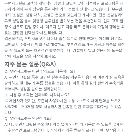
우먼시크릿은 고객의 개별적인 상황과 고민에 맞춰 최적화된 프로그램을 제
공하기 위해 본사 상담을 통해서만 가격 정보가 안내되고 있습니다. 부부관
계의 소원함, 성감 저하, 요실금 등으로 고민하고 계시다면, 전문 상담원과의
무료 상담을 통해 맞춤형 솔루션을 받아보는 것을 추천합니다. 현재 고객 한
정 이벤트도 진행 중이니, 미루지 말고 지금 바로 문의하여 가정의 행복을 되
찾는 현명한 선택을 하시길 바랍니다.
결론적으로, 우먼시크릿은 나이나 출산 등으로 인해 변화된 여성의 성 기능
고민을 비수술적인 방법으로 해결하고, 부부간의 뜨거운 사랑과 행복을 되찾
을 수 있도록 돕는 효과적인 솔루션입니다. 망설이지 말고 전문가의 도움을
받아 새로운 삶을 시작해 보세요.
자주 묻는 질문(Q&A)
Q: 우먼시크릿은 어떤 방식으로 작용하나요?
A: 우먼시크릿은 특수 고안된 질수축운동 기구를 이용하여 여성의 질 근육을
강화하고 질 내부의 주름 생성을 돕습니다. 이를 통해 질의 탄력과 수축력을
회복시켜 성감을 높이는 원리입니다.
Q: 사용 후 효과는 언제부터 나타나나요?
A: 개인차가 있지만, 꾸준히 사용하시면 보통 2~4주 이내에 변화를 느끼기
시작하며, 2~3개월 정도 사용하시면 만족할 만한 효과를 기대하실 수 있습
니다.
Q: 우먼시크릿은 안전한가요?
A: 네, 우먼시크릿은 수술이나 약물 없이 안전하게 사용할 수 있도록 설계된
비수술적인 프로그램입니다. 식약처 허가를 받은 의료기기이며, 부작용이 거