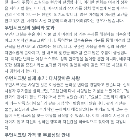
질 내부의 주름이 소실되는 현상이 발생합니다. 이러한 변화는 여성의 성감
을 저하시킬 뿐만 아니라, 배우자와의 잠자리를 점차 줄어들게 만들어 부부
간의 감정이 메마르는 원인이 되기도 합니다. 많은 여성들이 이러한 고민을
안고 있지만, 사회적 시선 때문에 드러내기 어려워하는 경우가 많습니다.
우먼시크릿의 원리와 효과
우먼시크릿은 수술이나 약물 없이 여성의 성 기능 문제를 해결하는 비수술적
이고 자연적인 프로그램입니다. 특허받은 질수축운동 기구를 통해 여성의 질
근육을 단련시키고 강화하는 원리입니다. 꾸준한 사용을 통해 질의 직경은
자연스럽게 좁아지고, 질 내부에 젊었을 때처럼 깊고 많은 주름이 생성됩니
다. 이러한 변화는 여성 스스로의 성적 만족감을 높여줄 뿐만 아니라, 배우자
또한 성감을 증진시키는 효과를 가져와 젊었을 때와 같은 뜨거운 사랑을 다
시 경험하게 합니다.
우먼시크릿 실제 후기: 다시찾아온 사랑
우먼시크릿을 사용한 많은 여성들은 놀라운 변화를 경험하고 있습니다. 실제
사용자 후기들을 살펴보면, "오랜만에 다시 사랑받는 기분을 느꼈어요", "남
편과의 관계가 훨씬 뜨거워져서 깜짝 놀랐습니다", "요실금 고민까지 해결되
어 너무 만족스러워요" 와 같은 긍정적인 반응들이 많습니다. 관계 개선은
물론, 요실금과 같은 부가적인 문제까지 해결되었다는 후기도 있어 많은 분
들이 우먼시크릿을 찾는 이유를 짐작할 수 있습니다. 이제 사회적 시선에 얽
매이지 않고 자신의 성적인 행복과 자신감을 적극적으로 찾아야 할 때입니
다.
우먼시크릿 가격 및 무료상담 안내