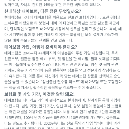
덜어주고, 자녀의 건강한 성장을 위한 든든한 버팀목이 됩니다.
현대해상 태아보험, 다른 점은 무엇일까요?
현대해상은 국내에 태아보험을 처음으로 선보인 보험사입니다. 오랜 경험과
노하우를 바탕으로 타 보험사 대비 더 다양하고 폭넓은 보장 담보를 제공하
며, 합리적인 보험료로 태아보험 시장에서 선두를 달리고 있습니다. 특히, 태
아 시기부터 출생 후 성인기까지 이어지는 포괄적인 보장 설계가 가능하여
많은 예비 부모님들의 신뢰를 얻고 있습니다.
태아보험 가입, 어떻게 준비해야 할까요?
태아보험은 20세부터 47세까지의 여성분들이 주된 가입 대상입니다. 특히
신혼부부, 결혼을 앞둔 예비 부부, 첫 임신을 한 예비맘, 둘째 셋째를 기다리
는 엄마들에게 필수적인 상품입니다. 웨딩 관련 키워드, 임신 및 육아 관련
키워드, 혹은 지역 맘카페 등을 활용하여 정보를 얻고 전문가와 상담하는 것
이 유리합니다. 이를 통해 자신에게 꼭 맞는 태아보험 상품을 선택하고 승인
율을 높일 수 있습니다. '임신출산 필수품 리스트'에 태아보험 또한 포함된다
는 점을 상기시켜, 필수적인 품목임을 강조하는 것이 좋습니다.
보험료 및 가입 기간, 이것만 알면 돼요!
태아보험은 다이렉트 가입이 원칙적으로 불가능하며, 설계사를 통해 가입해
야 합니다. 납입 기간, 만기 기간, 임신 주차, 담보 설정이 동일하다면 보험료
는 어떤 채널을 이용하든 동일합니다. 보통 30세 만기 상품은 3만원 후반에
서 5만원대, 100세 만기 상품은 8만원에서 10만원대에 가입하며, 실손의료
비는 별도로 추가됩니다. 2026년부터는 산모 특약의 납입 방식이 태아 기간
납부로 변경될 예정이므로, 가입 시 변경되는 내용을 고려하여 선택하는 것