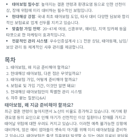
태아보험 필수성
: 높아지는 결혼 연령과 환경오염 등으로 인한 선천이
상, 장애 위험에 미리 대비하는 필수적인 보험입니다.
현대해상 강점
: 국내 최초 태아보험 도입, 타사 대비 다양한 담보와 합리
적인 보험료로 업계 선두를 지키고 있습니다.
맞춤형 가입 전략
: 20~47세 여성, 신혼부부, 예비맘, 지역 맘카페 등을
타겟으로 한 마케팅이 효과적입니다.
전문적인 관리 시스템
: 우수인증설계사 1:1 전문 상담, 태아등재, 납입/
보상 관리 등 체계적인 사후 관리를 제공합니다.
목차
태아보험, 왜 지금 준비해야 할까요?
현대해상 태아보험, 다른 점은 무엇일까요?
태아보험 가입, 어떻게 준비해야 할까요?
보험료 및 가입 기간, 이것만 알면 돼요!
현대해상 태아보험만의 특별한 관리 시스템
자주 묻는 질문(Q&A)
태아보험, 왜 지금 준비해야 할까요?
최근 결혼 연령이 높아지면서 노산의 비율도 증가하고 있습니다. 여기에 환
경오염 등의 요인으로 인해 아기가 선천적인 이상 질환이나 장애를 가지고
태어날 위험에 대한 우려도 커지고 있습니다. 이러한 예측 불가능한 상황에
대비하여, 많은 예비 엄마들이 뱃속의 아기를 위해 미리 태아보험을 준비하
고 있습니다. 태아보험은 출생 직후부터 발생할 수 있는 여러 의료비 부담을