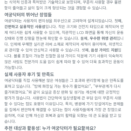
는 식약처 인증과 특허받은 기술력으로 보장되며, 꾸준히 사용할 경우 불편
함이 줄어들고 삶의 질이 크게 향상되는 것을 경험할 수 있습니다.
여궁닥터의 뛰어난 장점들
여궁닥터는 사용자의 편의성을 최우선으로 고려하여 설계되었습니다. 첫째,
간편하고 실용적인 사용성
입니다. 작은 크기와 건전지 타입으로 제작되어 언
제 어디서든 쉽게 사용할 수 있으며, 직관적인 LCD 화면을 통해 자신의 운동
상태와 진행 상황을 한눈에 확인할 수 있습니다. 둘째,
우수한 위생 관리
입니
다. 인체에 무해한 실리콘 러버 소재로 제작되어 세척이 용이하며, 위생적으
로 관리할 수 있어 안심하고 사용할 수 있습니다. 셋째,
음성 가이드 지원
입
니다. 볼륨 조절이 가능한 친절한 음성 가이드 덕분에 기기 사용이 익숙하지
않은 사람도 전문가의 도움 없이 쉽게 따라 할 수 있어 더욱 효과적인 운동이
가능합니다.
실제 사용자 후기 및 만족도
여궁닥터를 직접 사용해본 많은 여성들은 그 효과와 편리함에 높은 만족도를
표하고 있습니다. "밤에 화장실 가는 횟수가 줄었어요!", "부부관계가 다시
즐거워졌어요."와 같이 요실금 증상 완화 및 성기능 개선에 대한 긍정적인
평가가 많습니다. 사용법이 간단하여 일상생활에 큰 부담 없이 꾸준히 사용
할 수 있다는 점도 호평의 이유입니다. 특히, 병원에 가기 망설여지는 문제들
을 집에서 편안하게 해결할 수 있다는 점이 사용자들에게 가장 큰 장점으로
꼽히며, 이로 인해 자신감 회복과 삶의 활력을 되찾는 데 큰 도움을 받고 있
습니다.
추천 대상과 활용성: 누가 여궁닥터가 필요할까요?