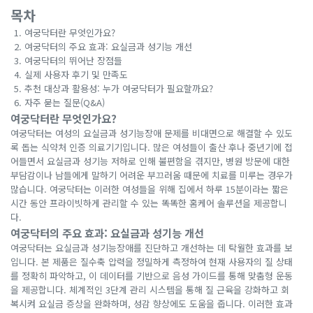
목차
여궁닥터란 무엇인가요?
여궁닥터의 주요 효과: 요실금과 성기능 개선
여궁닥터의 뛰어난 장점들
실제 사용자 후기 및 만족도
추천 대상과 활용성: 누가 여궁닥터가 필요할까요?
자주 묻는 질문(Q&A)
여궁닥터란 무엇인가요?
여궁닥터는 여성의 요실금과 성기능장애 문제를 비대면으로 해결할 수 있도
록 돕는 식약처 인증 의료기기입니다. 많은 여성들이 출산 후나 중년기에 접
어들면서 요실금과 성기능 저하로 인해 불편함을 겪지만, 병원 방문에 대한
부담감이나 남들에게 말하기 어려운 부끄러움 때문에 치료를 미루는 경우가
많습니다. 여궁닥터는 이러한 여성들을 위해 집에서 하루 15분이라는 짧은
시간 동안 프라이빗하게 관리할 수 있는 똑똑한 홈케어 솔루션을 제공합니
다.
여궁닥터의 주요 효과: 요실금과 성기능 개선
여궁닥터는 요실금과 성기능장애를 진단하고 개선하는 데 탁월한 효과를 보
입니다. 본 제품은 질수축 압력을 정밀하게 측정하여 현재 사용자의 질 상태
를 정확히 파악하고, 이 데이터를 기반으로 음성 가이드를 통해 맞춤형 운동
을 제공합니다. 체계적인 3단계 관리 시스템을 통해 질 근육을 강화하고 회
복시켜 요실금 증상을 완화하며, 성감 향상에도 도움을 줍니다. 이러한 효과