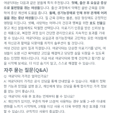
여궁닥터는 다음과 같은 분들께 특히 추천됩니다.
첫째, 출산 후 요실금 증상
으로 불편함을 겪는 여성들
입니다. 출산 과정에서 약해진 골반 근육을 강화
하여 증상 개선에 도움을 줍니다.
둘째, 성기능장애로 인해 부부 관계에 어려
움을 겪는 중년 여성들
입니다. 질 근육 강화는 물론, 성감 향상에도 긍정적인
영향을 미칩니다. 셋째, 사랑하는 어머니의 건강과 행복을 위한
효도 선물
을
찾고 계신 분들에게도 탁월한 선택입니다. 의료기기 인증을 받은 신뢰성 높
은 제품으로, 복잡한 과정 없이 간단한 관리만으로도 지속적인 효과를 기대
할 수 있습니다. 여궁닥터는 요실금과 성기능장애로 고민하는 모든 여성들에
게 자신감과 활력을 되찾아줄 최적의 솔루션이 될 것입니다.
여성 건강은 삶의 질과 직결됩니다. 여궁닥터는 단순한 의료기기를 넘어, 여
성들이 오랜 시간 묵혀왔던 고민을 해결하고 당당한 삶을 되찾을 수 있도록
돕는 진정한 파트너입니다. 지금 바로 여궁닥터와 함께 건강하고 활기찬 삶
을 시작해 보세요. 더 이상 숨기지 말고, 스스로 해결할 수 있습니다.
자주 묻는 질문(Q&A)
Q: 여궁닥터 가격은 얼마인가요?
A: 여궁닥터의 가격은 공식 상담을 통해 안내받을 수 있습니다. 제품의 정확
한 기능과 장점을 설명 듣고, 개인에게 맞는 상담을 통해 합리적인 가격 정보
를 얻는 것이 좋습니다.
Q: 여궁닥터 사용 후 효과는 언제부터 볼 수 있나요?
A: 개인차가 있지만, 꾸준히 하루 15분씩 사용하는 경우 보통 2~4주 이내에
변화를 느끼기 시작하며, 3개월 이상 사용 시 더욱 뚜렷한 개선 효과를 기대
할 수 있습니다. 규칙적인 사용이 중요합니다.