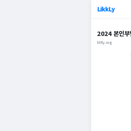
LikkLy
2024 본인
littly.org