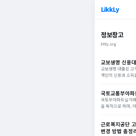
LikkLy
정보창고
littly.org
교보생명 신용대
교보생명 대출은 고객
개인의 신용과 소득을
간에 지불하는 방식으
용대출, 보...
국토교통부아파
국토부아파트실거래가
을 목적으로 하며, 
의 정확한 시세를 
보도록 하겠습니다..
근로복지공단 고
변경 방법 총정