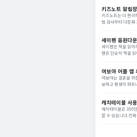
텔 관련 정보...
키즈노트 알림장 
키즈노트는 더 편리하
법 검사부터 다문화
번 시간에는 키즈노트 
세이펜 음원다운
세이펜은 책을 읽어
펜은 단순히 책을 읽
는 세이펜 음원 다운로
이펜...
여보야 어플 앱
여보야는 결혼을 위한
보하고 평생의 파트너
게 이용할 수 있습니
보야 관련...
캐치테이블 사용
캐치테이블은 300만
할 수 있습니다.전화
쉽게 예약 가능 여부
라...