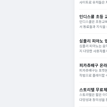
사이트로 유저들은 자
습니다. 또한, 챔피
인디스쿨 초등 
인디스쿨은 초등교육
서 동료들과 지식을 
게 일어나는 곳으로,
변주되어 지속적...
심플리 피아노 
심플리 피아노는 음
지 다양한 사용자를
표현을 할 수 있도록
작업한 음악...
피카츄배구 온라
피카츄배구는 포켓몬 
작법으로 플레이할 
하겠습니다.▼ 피카
터를 조작하며, Z...
스토리텔 무료체
스토리텔은 짧은 이
다양성과 창의성을 장
있습니다.이번 시간에