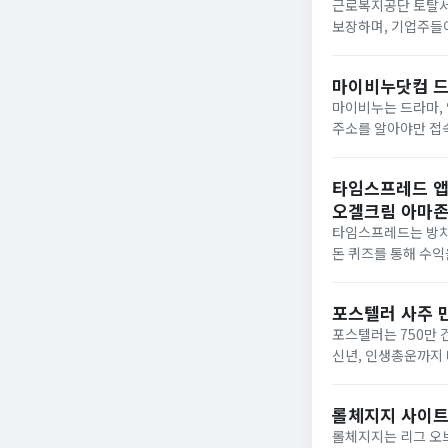
근로복지공단 토탈서
보장하며, 기업주들이
등 다양한 분야에서 
있어 이를...
마이비누닷컴 드
마이비누는 드라마, 
주소를 알아야만 접
록 하겠습니다.▼ 
향이 있으며...
타임스프레드 앱
오겔크림 아마존
타임스프레드는 방치형
돈 퀴즈를 통해 수익
스프레드 앱, 시간표,
포스텔러 사주 
포스텔러는 750만 
신년, 인생총운까지 
여 제공합니다.이번 
텔러 관련...
롤체지지 사이트 
롤체지지는 리그 오브 