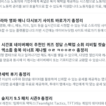
비스는 노동자와 기업주에게 폭넓은 복지 혜택을 제공하는 시스템으로 노동자
 노동력 관리를 보다 효율적으로 할 수 있도록 지원합니다.노동자들은 의료, 재해
혜택을 받을 수 있고, 기업주들은 노동자 복지에 관련된 법적 요건을 충족시키는 
라마 영화 애니 다시보기 사이트 바로가기 총정리
영화, 애니, 예능, 미드, 일드 등을 실시간으로 시청할 수 있는 무료 스트리밍 사
속할 수 있는 플랫폼입니다.이번 시간에는 마이비누닷컴 사이트 바로가기 등에 
마이비누 관련 정보 더보기 ▼마이비누닷컴무료 스트리밍 사이트들은 대개 주소가
 시간표 네이버페이 추천인 퀴즈 정답 스펙업 소휘 리비힐 컷슬
 엑소좀 충북 이너프 제나벨 ㅇㄹ ㅋㅇㅇㄹㅇ 총정리
 앱테크로 자고 일어나기만 해도 캐시를 쌓을 수 있으며, 다양한 챌린지와 캐시
을 얻음과 동시에 이 캐시는 네이버페이 또는 기프티콘으로 교환할 수 있습니다
 네이버페이, 스펙업, 리비힐, 소휘, 컷슬린, 오퀴즈, 스파오, 겔크림, 아마존, 엑소
만세력 후기 총정리
건 이상의 사주와 점성술 데이터를 활용하여 신뢰할 수 있는 운세를 제공하는 
다양한 운세풀이를 무료로 제공하며, 투데이 탭에서는 개인에게 딱 맞는 운세 
시간에는 포스텔러 사주, 만세력 보는 방법, 후기 등에 대해 자세히 알아보도록
숲지기 9.5 패치 시즌9 총정리
레전드: 팀파이트 택틱스(Teamfight Tactics, TFT)라는 게임의 데이터