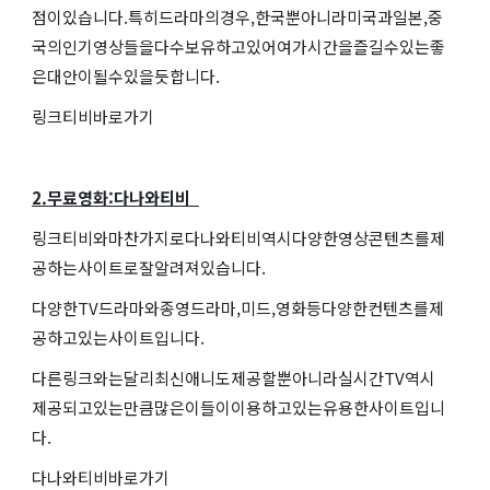
점이있습니다.특히드라마의경우,한국뿐아니라미국과일본,중
국의인기영상들을다수보유하고있어여가시간을즐길수있는좋
은대안이될수있을듯합니다.
링크티비바로가기
2.무료영화:다나와티비
링크티비와마찬가지로다나와티비역시다양한영상콘텐츠를제
공하는사이트로잘알려져있습니다.
다양한TV드라마와종영드라마,미드,영화등다양한컨텐츠를제
공하고있는사이트입니다.
다른링크와는달리최신애니도제공할뿐아니라실시간TV역시
제공되고있는만큼많은이들이이용하고있는유용한사이트입니
다.
다나와티비바로가기