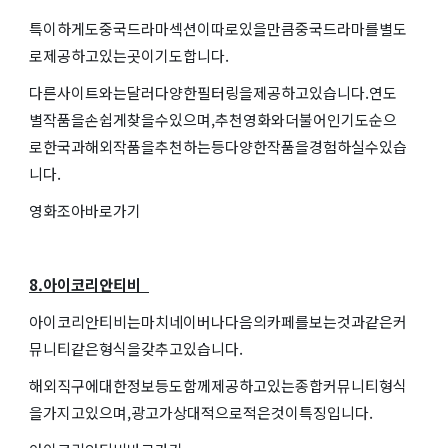
특이하게도중국드라마섹션이따로있을만큼중국드라마를별도
로제공하고있는곳이기도합니다.
다른사이트와는달러다양한필터링을제공하고있습니다.연도
별작품을손쉽게찾을수있으며,추천영화와더불어인기도순으
로한국과해외작품을추천하는등다양한작품을경험하실수있습
니다.
영화조아바로가기
8.아이코리안티비
아이코리안티비는마치네이버나다음의카페를보는것과같은커
뮤니티같은형식을갖추고있습니다.
해외직구에대한정보등도함께제공하고있는종합커뮤니티형식
을가지고있으며,광고가상대적으로적은것이특징입니다.