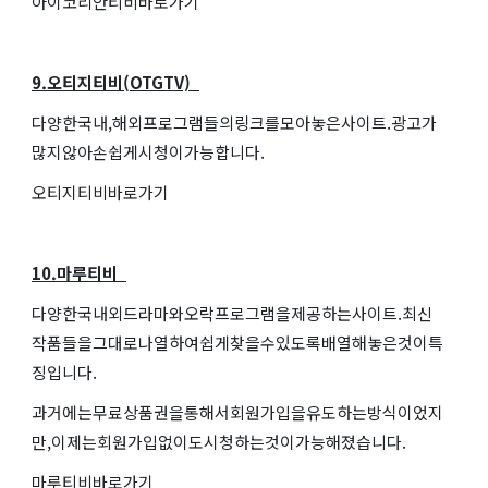
아이코리안티비바로가기
9.오티지티비(OTGTV)
다양한국내,해외프로그램들의링크를모아놓은사이트.광고가
많지않아손쉽게시청이가능합니다.
오티지티비바로가기
10.마루티비
다양한국내외드라마와오락프로그램을제공하는사이트.최신
작품들을그대로나열하여쉽게찾을수있도록배열해놓은것이특
징입니다.
과거에는무료상품권을통해서회원가입을유도하는방식이었지
만,이제는회원가입없이도시청하는것이가능해졌습니다.
마루티비바로가기