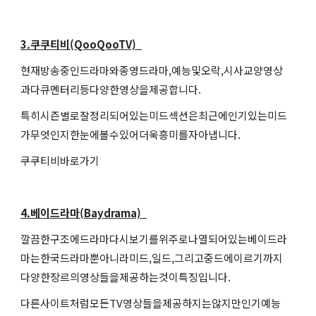
3.쿠쿠티비(QooQooTV)
현재방송중인드라마와종영드라마,예능및오락,시사교양영상
과다큐멘터리등다양한영상을제공합니다.
특히시즌별로잘정리되어있는미드섹션은최근에인기있는미드
가무엇인지한눈에볼수있어더욱흥미를자아냅니다.
쿠쿠티비바로가기
4.베이드라마(Baydrama)
깔끔한구조에드라마다시보기를위주로나열되어있는베이드라
마는한국드라마뿐아니라미드,일드,그리고중드에이르기까지
다양한장르의영상들을제공하는것이특징입니다.
다른사이트처럼모든TV영상들을제공하지는않지만인기예능