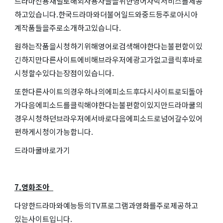
드라마전용채널로해외사용자들을위한영어자막서비스를제공
하고있습니다.한국드라마와더불어일드와중드등주로아시아
계작품들을주로소개하고있습니다.
원하는작품을시청하기위해영어로검색해야한다는불편함이있
긴하지만다른사이트에비해브라우저에광고가없고클릭후바로
시청할수있다는장점이있습니다.
또한다른사이트의경우하나의에피소드후다시사이트로되돌아
가다음에피소드를클릭해야한다는불편함이있지만드라마쿨의
경우시청하던브라우저에서바로다음에피소드로넘어갈수있어
편하게시청이가능합니다.
드라마쿨바로가기
7.영화조아
다양한드라마와예능등의TV프로그램과영화를주로제공하고
있는사이트입니다.