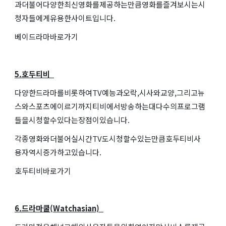
과더불어다양한최신영화를제공하는만큼영화를즐겨보시는시
청자들에게유용한사이트입니다.
베이드라마바로가기
5.호두티비
다양한드라마를비롯하여TV예능과오락,시사와교양,그리고뉴
스와스포츠에이르기까지티비에서방송하는대다수의프로그램
들을시청할수있다는장점이있습니다.
각종영화와더불어실시간TV도시청할수있는만큼호두티비사
용자역시증가하고있습니다.
호두티비바로가기
6.드라마쿨(Watchasian)