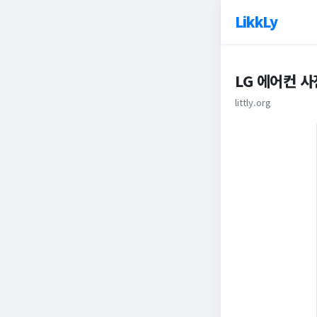
LikkLy
LG 에어컨 
littly.org