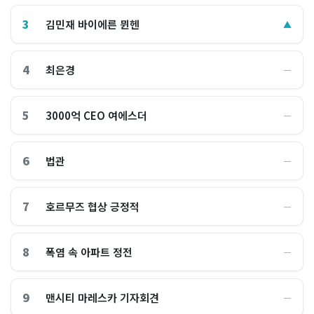
3
김민재 바이에른 뮌헨
▲
4
최은경
―
5
3000억 CEO 여에스더
―
6
법관
―
7
호르무즈 협상 긍정적
―
8
폭염 속 아파트 정전
―
9
맨시티 마레스카 기자회견
―