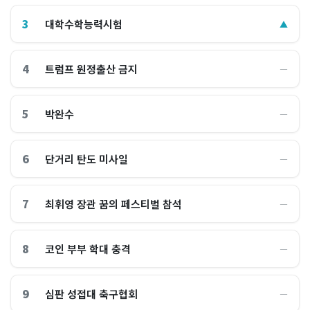
3
대학수학능력시험
▲
4
트럼프 원정출산 금지
―
5
박완수
―
6
단거리 탄도 미사일
―
7
최휘영 장관 꿈의 페스티벌 참석
―
8
코인 부부 학대 충격
―
9
심판 성접대 축구협회
―