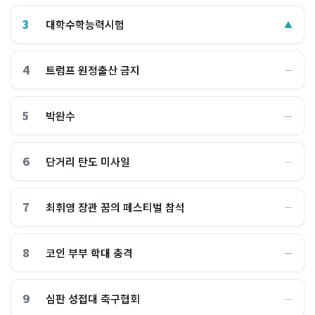
3
대학수학능력시험
▲
4
트럼프 원정출산 금지
―
5
박완수
―
6
단거리 탄도 미사일
―
7
최휘영 장관 꿈의 페스티벌 참석
―
8
코인 부부 학대 충격
―
9
심판 성접대 축구협회
―