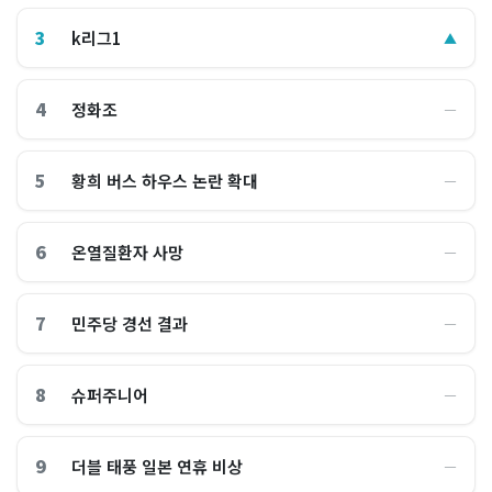
3
k리그1
▲
4
정화조
―
5
황희 버스 하우스 논란 확대
―
6
온열질환자 사망
―
7
민주당 경선 결과
―
8
슈퍼주니어
―
9
더블 태풍 일본 연휴 비상
―