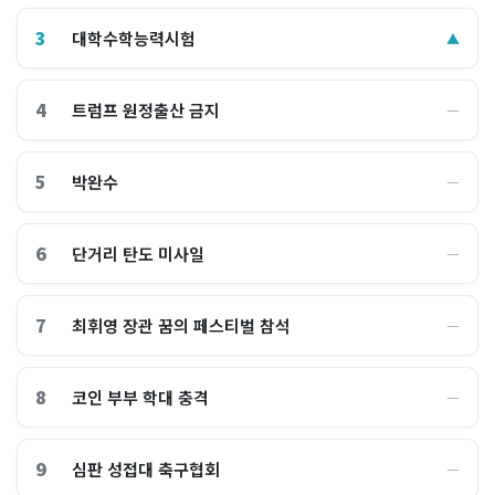
3
대학수학능력시험
▲
4
트럼프 원정출산 금지
―
5
박완수
―
6
단거리 탄도 미사일
―
7
최휘영 장관 꿈의 페스티벌 참석
―
8
코인 부부 학대 충격
―
9
심판 성접대 축구협회
―