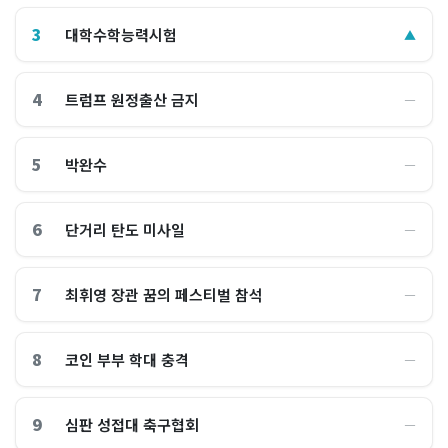
3
대학수학능력시험
▲
4
트럼프 원정출산 금지
―
5
박완수
―
6
단거리 탄도 미사일
―
7
최휘영 장관 꿈의 페스티벌 참석
―
8
코인 부부 학대 충격
―
9
심판 성접대 축구협회
―