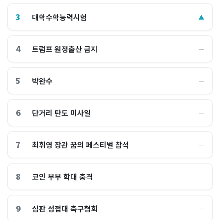
3
대학수학능력시험
▲
4
트럼프 원정출산 금지
―
5
박완수
―
6
단거리 탄도 미사일
―
7
최휘영 장관 꿈의 페스티벌 참석
―
8
코인 부부 학대 충격
―
9
심판 성접대 축구협회
―