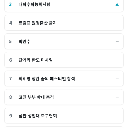
3
대학수학능력시험
▲
4
트럼프 원정출산 금지
―
5
박완수
―
6
단거리 탄도 미사일
―
7
최휘영 장관 꿈의 페스티벌 참석
―
8
코인 부부 학대 충격
―
9
심판 성접대 축구협회
―