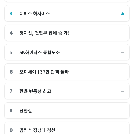
3
데미스 허사비스
▲
4
정지선, 전현무 집에 좀 가!
―
5
SK하이닉스 통합노조
―
6
오디세이 137만 관객 돌파
―
7
환율 변동성 최고
―
8
전한길
―
9
김민석 정청래 경선
―