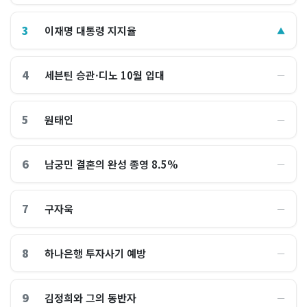
3
이재명 대통령 지지율
▲
4
세븐틴 승관·디노 10월 입대
―
5
원태인
―
6
남궁민 결혼의 완성 종영 8.5%
―
7
구자욱
―
8
하나은행 투자사기 예방
―
9
김정희와 그의 동반자
―