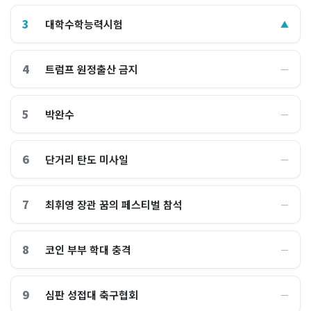
3
대학수학능력시험
▲
4
트럼프 원정출산 금지
―
5
박완수
―
6
단거리 탄도 미사일
―
7
최휘영 장관 꿈의 페스티벌 참석
―
8
코인 부부 학대 충격
―
9
심판 성접대 축구협회
―