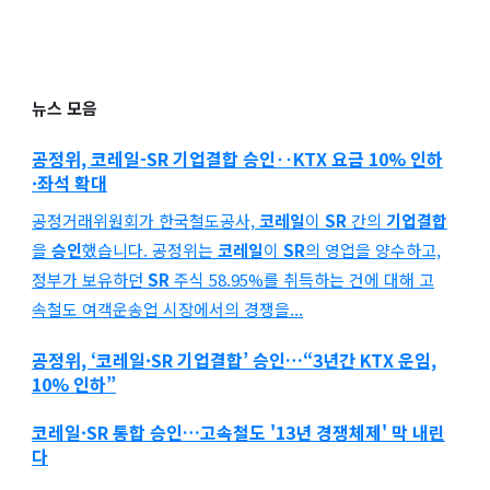
뉴스 모음
공정위,
코레일-SR 기업결합 승인
‥KTX 요금 10% 인하
·좌석 확대
공정거래위원회가 한국철도공사,
코레일
이
SR
간의
기업결합
을
승인
했습니다. 공정위는
코레일
이
SR
의 영업을 양수하고,
정부가 보유하던
SR
주식 58.95%를 취득하는 건에 대해 고
속철도 여객운송업 시장에서의 경쟁을...
공정위, ‘
코레일
·
SR 기업결합
’
승인
…“3년간 KTX 운임,
10% 인하”
코레일
·
SR
통합
승인
…고속철도 '13년 경쟁체제' 막 내린
다