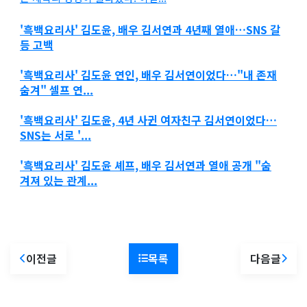
'흑백요리사' 김도윤, 배우
김서연
과 4년째 열애…SNS 갈
등 고백
'흑백요리사' 김도윤 연인, 배우
김서연
이었다…"내 존재
숨겨" 셀프 연...
'흑백요리사' 김도윤, 4년 사귄 여자친구
김서연
이었다…
SNS는 서로 '...
'흑백요리사' 김도윤 셰프, 배우
김서연
과 열애 공개 "숨
겨져 있는 관계...
이전글
목록
다음글