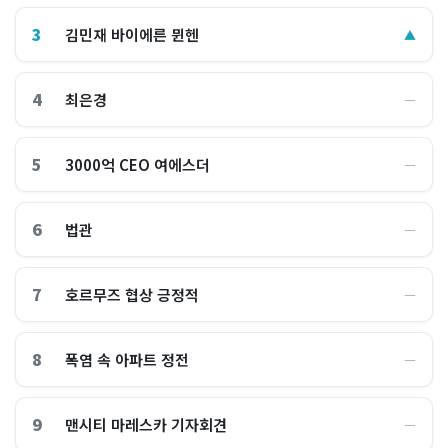
3
김민재 바이에른 뮌헨
▲
4
최은경
―
5
3000억 CEO 여에스더
―
6
법관
―
7
호르무즈 협상 긍정적
―
8
폭염 속 아파트 정전
―
9
맨시티 마레스카 기자회견
―