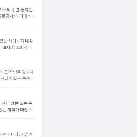
 가구의 주말·공휴일
국도로공사/하이패스
 있는 사이트가 내상
꿈과 도전’만을 평가하
누구나 장학금 플랫폼
해 장학생으로 선발되
지센터 방문 또는 복
있는 세대가 대상
게 냉방 지원금 신청
사업입니다. 기존에