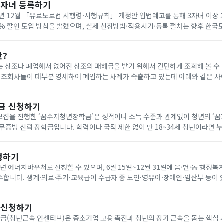
다자녀 등록하기
년 12월 「유료도로법 시행령·시행규칙」 개정안 입법예고를 통해 3자녀 이상
0% 할인 도입 방침을 밝혔으며, 실제 신청방법·적용시기·등록 절차는 향후 한
공지로 확인해야 합니다. 아래에서 빠르게 한국도로공사 다자녀 등록하세요!
란?
 상조나 폐업해서 없어진 상조의 패해금을 받기 위해서 간단하게 조회해 볼 수
나 다른 상조회사에 같은 조건으로 재 가입(무료) 가능합니다. 요즘 이상한 상조회사에서 폐
금 신청하기
기 모집을 진행한 ‘꿈수저청년장학금’은 성적이나 소득 수준과 관계없이 청년의 ‘
무증빙 신뢰 장학금입니다. 학력이나 국적 제한 없이 만 18~34세 청년이라면 
을 통해 온라인으로 신청할 수 있습니다. 자기소개서와 청년 정책 제안서를 제출
청하기
6년 에너지바우처로 신청할 수 있으며, 6월 15일~12월 31일에 읍·면·동 행정복
합니다. 생계·의료·주거·교육급여 수급자 중 노인·영유아·장애인·임산부 등이 
원은 전기 요금 차감 방식으로 7월 1일~9월 30일에 사용합니다. 아래에서 빠르
 신청하기
(청년근속 인센티브)은 중소기업 고용 촉진과 청년의 장기 근속을 돕는 핵심 