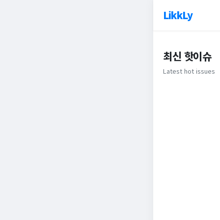
LikkLy
최신 핫이슈
Latest hot issues