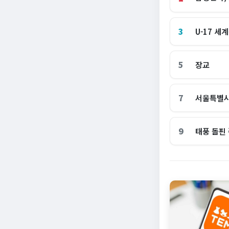
3
U-17 세
5
장교
7
서울특별
9
태풍 돌핀