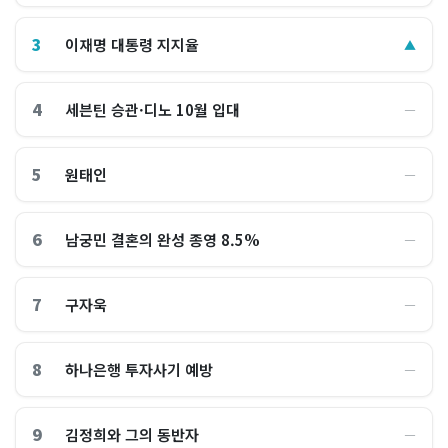
3
이재명 대통령 지지율
▲
4
세븐틴 승관·디노 10월 입대
―
5
원태인
―
6
남궁민 결혼의 완성 종영 8.5%
―
7
구자욱
―
8
하나은행 투자사기 예방
―
9
김정희와 그의 동반자
―