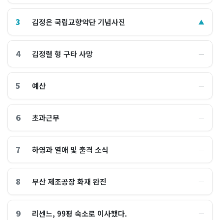
3
김정은 국립교향악단 기념사진
▲
4
김정렬 형 구타 사망
―
5
예산
―
6
초과근무
―
7
하영과 열애 및 출격 소식
―
8
부산 제조공장 화재 완진
―
9
리센느, 99평 숙소로 이사했다.
―