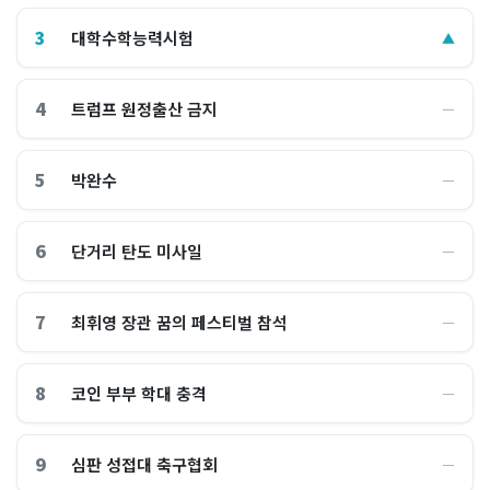
3
대학수학능력시험
▲
4
트럼프 원정출산 금지
―
5
박완수
―
6
단거리 탄도 미사일
―
7
최휘영 장관 꿈의 페스티벌 참석
―
8
코인 부부 학대 충격
―
9
심판 성접대 축구협회
―