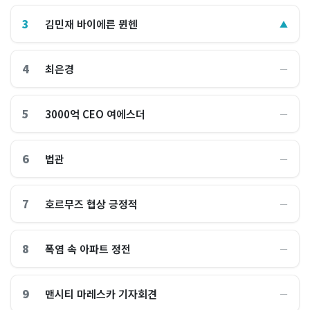
3
김민재 바이에른 뮌헨
▲
4
최은경
―
5
3000억 CEO 여에스더
―
6
법관
―
7
호르무즈 협상 긍정적
―
8
폭염 속 아파트 정전
―
9
맨시티 마레스카 기자회견
―