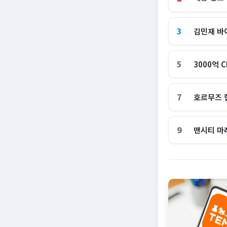
3
김민재 바
5
3000억 
7
호르무즈 
9
맨시티 마