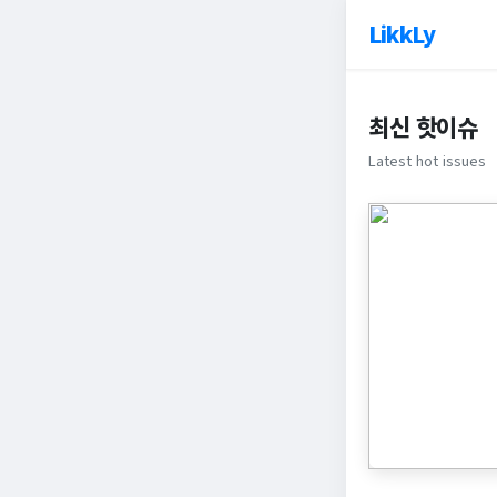
LikkLy
최신 핫이슈
Latest hot issues