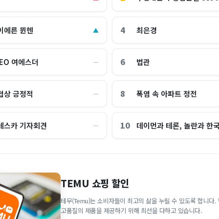
4
이에른 뮌헨
최은경
▲
6
CEO 여에스더
법관
―
8
협상 긍정적
폭염 속 아파트 정전
―
10
레스카 기자회견
데이먼과 테론, 놀란과 한
―
TEMU 쇼핑 할인
테무(Temu)는 소비자들이 최고의 삶을 누릴 수 있도록 합니다
고품질의 제품을 제공하기 위해 최선을 다하고 있습니다.