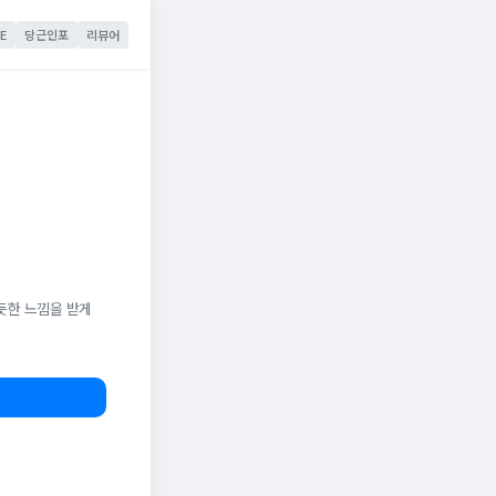
E
당근인포
리뷰어
듯한 느낌을 받게