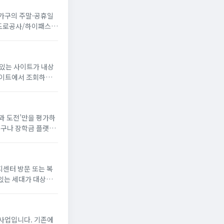
 가구의 주말·공휴일
국도로공사/하이패스
 있는 사이트가 내상
꿈과 도전’만을 평가하
누구나 장학금 플랫폼
해 장학생으로 선발되
지센터 방문 또는 복
있는 세대가 대상
게 냉방 지원금 신청
사업입니다. 기존에