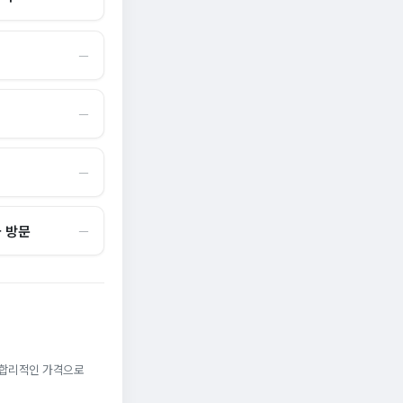
―
―
―
국 방문
―
. 합리적인 가격으로