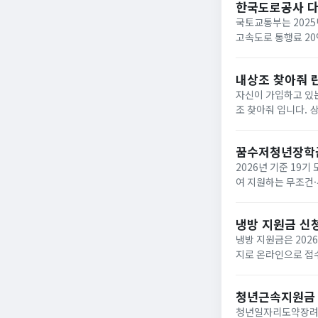
한국도로공사 
국토교통부는 2025
고속도로 통행료 2
내상조 찾아줘 
자신이 가입하고 있는
조 찾아줘 입니다. 상조회사들이 대부분 영세하여 폐업하는 사례가 속출하고 있는데 아래와 같은 사이트에서 조회하면
납입금의 50%를 환급받거
업한 상조회사...
꿈수저청년장학
2026년 기준 19
여 지원하는 무조건·
‘드림스폰’ 누리집
면,...
냉방 지원금 신
냉방 지원금은 202
지로 온라인으로 접수
이며, 여름 냉방 지
하...
청년근속지원금
청년일자리도약장려금