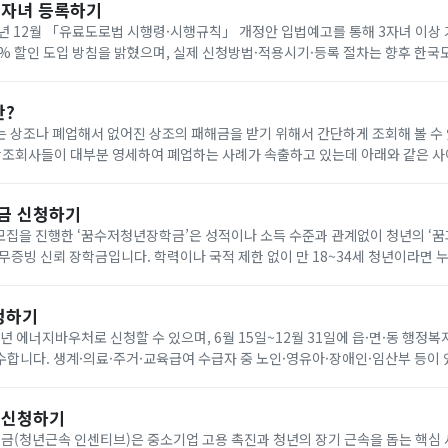
다자녀 등록하기
년 12월 「유료도로법 시행령·시행규칙」 개정안 입법예고를 통해 3자녀 이상
0% 할인 도입 방침을 밝혔으며, 실제 신청방법·적용시기·등록 절차는 향후 한
공지로 확인해야 합니다. 아래에서 빠르게 한국도로공사 다자녀 등록하세요!
란?
 상조나 폐업해서 없어진 상조의 패해금을 받기 위해서 간단하게 조회해 볼 수
나 다른 상조회사에 같은 조건으로 재 가입(무료) 가능합니다. 요즘 이상한 상조회사에서 폐
금 신청하기
기 모집을 진행한 ‘꿈수저청년장학금’은 성적이나 소득 수준과 관계없이 청년의 ‘
무증빙 신뢰 장학금입니다. 학력이나 국적 제한 없이 만 18~34세 청년이라면 
을 통해 온라인으로 신청할 수 있습니다. 자기소개서와 청년 정책 제안서를 제출
청하기
6년 에너지바우처로 신청할 수 있으며, 6월 15일~12월 31일에 읍·면·동 행정복
합니다. 생계·의료·주거·교육급여 수급자 중 노인·영유아·장애인·임산부 등이 
원은 전기 요금 차감 방식으로 7월 1일~9월 30일에 사용합니다. 아래에서 빠르
 신청하기
(청년근속 인센티브)은 중소기업 고용 촉진과 청년의 장기 근속을 돕는 핵심 