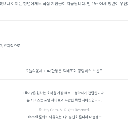
했으나 이제는 청년에게도 직접 지원금이 지급됩니다. 만 15~34세 청년이 우
개월 이상 근속할 경우, 비수도권 기준 2년간 최대 720만 원(일반 지역 최대 4
고, 효과적으로
오늘의운세
CJ대한통운 택배조회
공항버스 노선도
LikkLy은 원하는 소식을 가장 빠르고 정확하게 전달합니다.
본 서비스는 포털 사이트와 무관한 독립 서비스입니다.
© littly Corp. All Rights Reserved.
UlaMall
툰위키
이유있는 1위 흥신소
론나라
대출랭크