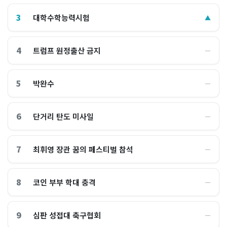
3
대학수학능력시험
▲
4
트럼프 원정출산 금지
―
5
박완수
―
6
단거리 탄도 미사일
―
7
최휘영 장관 꿈의 페스티벌 참석
―
8
코인 부부 학대 충격
―
9
심판 성접대 축구협회
―