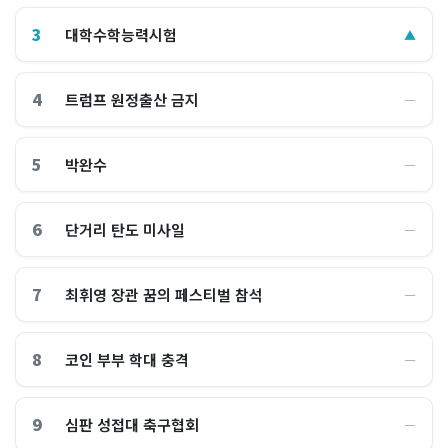
3
대학수학능력시험
▲
4
트럼프 원정출산 금지
―
5
박완수
―
6
단거리 탄도 미사일
―
7
최휘영 장관 꿈의 페스티벌 참석
―
8
코인 부부 학대 충격
―
9
심판 성접대 축구협회
―