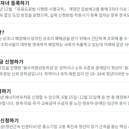
다자녀 등록하기
년 12월 「유료도로법 시행령·시행규칙」 개정안 입법예고를 통해 3자녀 이상
0% 할인 도입 방침을 밝혔으며, 실제 신청방법·적용시기·등록 절차는 향후 한
공지로 확인해야 합니다. 아래에서 빠르게 한국도로공사 다자녀 등록하세요!
란?
 상조나 폐업해서 없어진 상조의 패해금을 받기 위해서 간단하게 조회해 볼 수
나 다른 상조회사에 같은 조건으로 재 가입(무료) 가능합니다. 요즘 이상한 상조회사에서 폐
금 신청하기
기 모집을 진행한 ‘꿈수저청년장학금’은 성적이나 소득 수준과 관계없이 청년의 ‘
무증빙 신뢰 장학금입니다. 학력이나 국적 제한 없이 만 18~34세 청년이라면 
을 통해 온라인으로 신청할 수 있습니다. 자기소개서와 청년 정책 제안서를 제출
청하기
6년 에너지바우처로 신청할 수 있으며, 6월 15일~12월 31일에 읍·면·동 행정복
합니다. 생계·의료·주거·교육급여 수급자 중 노인·영유아·장애인·임산부 등이 
원은 전기 요금 차감 방식으로 7월 1일~9월 30일에 사용합니다. 아래에서 빠르
 신청하기
(청년근속 인센티브)은 중소기업 고용 촉진과 청년의 장기 근속을 돕는 핵심 