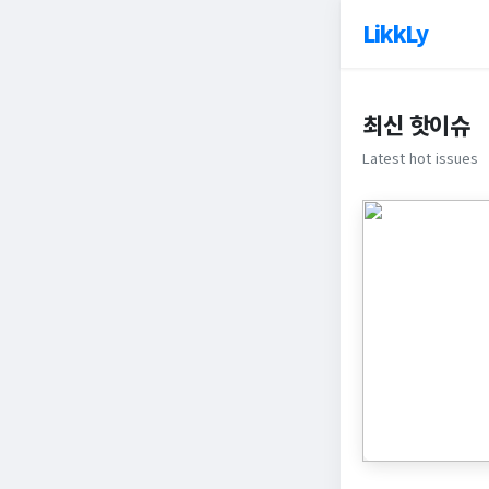
LikkLy
최신 핫이슈
Latest hot issues