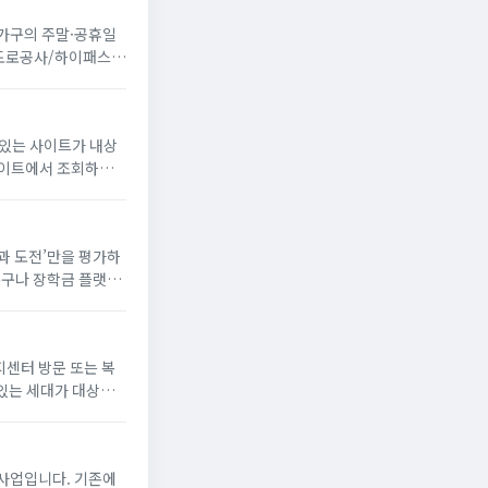
 가구의 주말·공휴일
국도로공사/하이패스
 있는 사이트가 내상
꿈과 도전’만을 평가하
누구나 장학금 플랫폼
해 장학생으로 선발되
지센터 방문 또는 복
있는 세대가 대상
게 냉방 지원금 신청
사업입니다. 기존에