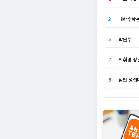
3
대학수학
5
박완수
7
최휘영 장
9
심판 성접