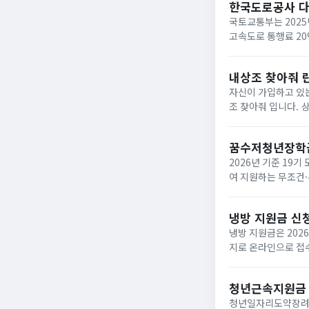
한국도로공사 
국토교통부는 2025
고속도로 통행료 2
내상조 찾아줘 
자신이 가입하고 있는
조 찾아줘 입니다. 상조회사들이 대부분 영세하여 폐업하는 사례가 속출하고 있는데 아래와 같은 사이트에서 조회하면
납입금의 50%를 환급받거
업한 상조회사...
꿈수저청년장학
2026년 기준 19
여 지원하는 무조건·
‘드림스폰’ 누리집
면,...
냉방 지원금 신
냉방 지원금은 202
지로 온라인으로 접수
이며, 여름 냉방 지
하...
청년근속지원금
청년일자리도약장려금