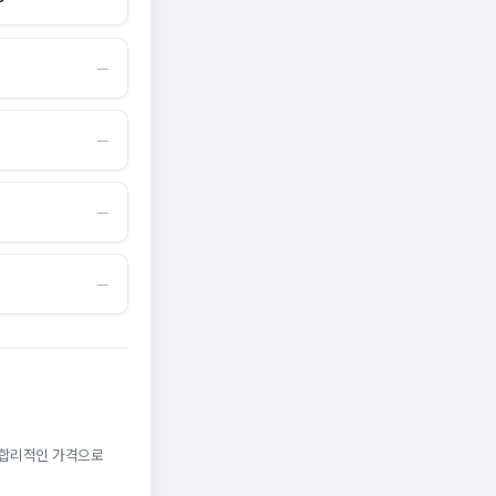
―
―
―
―
. 합리적인 가격으로