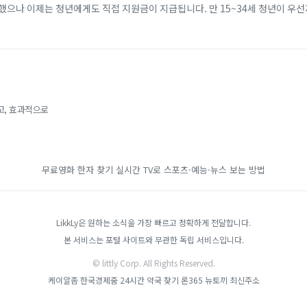
했으나 이제는 청년에게도 직접 지원금이 지급됩니다. 만 15~34세 청년이 우
개월 이상 근속할 경우, 비수도권 기준 2년간 최대 720만 원(일반 지역 최대 4
고, 효과적으로
무료영화
한자 찾기
실시간 TV로 스포츠·예능·뉴스 보는 방법
LikkLy은 원하는 소식을 가장 빠르고 정확하게 전달합니다.
본 서비스는 포털 사이트와 무관한 독립 서비스입니다.
© littly Corp. All Rights Reserved.
케이알좀
한국경제줌
24시간 약국 찾기
론365
뉴토끼 최신주소