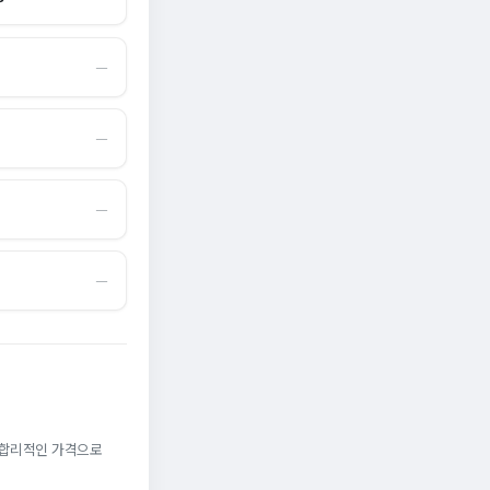
―
―
―
―
. 합리적인 가격으로