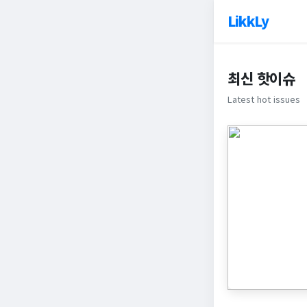
LikkLy
최신 핫이슈
Latest hot issues