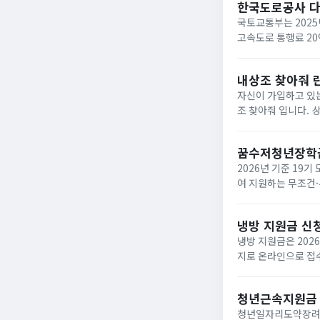
한국도로공사 
국토교통부는 2025
고속도로 통행료 2
내상조 찾아줘 
자신이 가입하고 있는
조 찾아줘 입니다. 상조회사들이 대부분 영세하여 폐업하는 사례가 속출하고 있는데 아래와 같은 사이트에서 조회하면
납입금의 50%를 환급받거
업한 상조회사...
꿈수저청년장학
2026년 기준 19
여 지원하는 무조건·
‘드림스폰’ 누리집
면,...
냉방 지원금 신
냉방 지원금은 202
지로 온라인으로 접수
이며, 여름 냉방 지
하...
청년근속지원금
청년일자리도약장려금