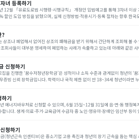
다자녀 등록하기
년 12월 「유료도로법 시행령·시행규칙」 개정안 입법예고를 통해 3자녀 이상
0% 할인 도입 방침을 밝혔으며, 실제 신청방법·적용시기·등록 절차는 향후 한
공지로 확인해야 합니다. 아래에서 빠르게 한국도로공사 다자녀 등록하세요!
란?
 상조나 폐업해서 없어진 상조의 패해금을 받기 위해서 간단하게 조회해 볼 수
나 다른 상조회사에 같은 조건으로 재 가입(무료) 가능합니다. 요즘 이상한 상조회사에서 폐
금 신청하기
기 모집을 진행한 ‘꿈수저청년장학금’은 성적이나 소득 수준과 관계없이 청년의 ‘
무증빙 신뢰 장학금입니다. 학력이나 국적 제한 없이 만 18~34세 청년이라면 
을 통해 온라인으로 신청할 수 있습니다. 자기소개서와 청년 정책 제안서를 제출
청하기
6년 에너지바우처로 신청할 수 있으며, 6월 15일~12월 31일에 읍·면·동 행정복
합니다. 생계·의료·주거·교육급여 수급자 중 노인·영유아·장애인·임산부 등이 
원은 전기 요금 차감 방식으로 7월 1일~9월 30일에 사용합니다. 아래에서 빠르
 신청하기
(청년근속 인센티브)은 중소기업 고용 촉진과 청년의 장기 근속을 돕는 핵심 