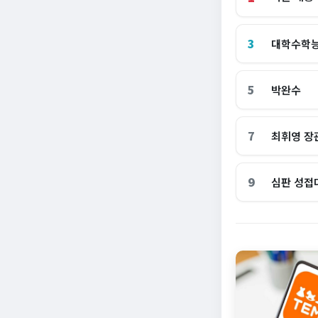
3
대학수학
5
박완수
7
최휘영 장
9
심판 성접