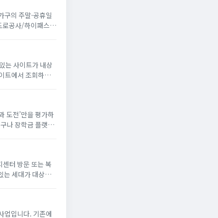
 가구의 주말·공휴일
국도로공사/하이패스
 있는 사이트가 내상
꿈과 도전’만을 평가하
누구나 장학금 플랫폼
해 장학생으로 선발되
지센터 방문 또는 복
있는 세대가 대상
게 냉방 지원금 신청
사업입니다. 기존에