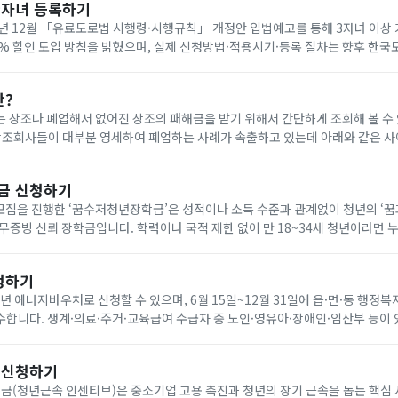
다자녀 등록하기
년 12월 「유료도로법 시행령·시행규칙」 개정안 입법예고를 통해 3자녀 이상
0% 할인 도입 방침을 밝혔으며, 실제 신청방법·적용시기·등록 절차는 향후 한
공지로 확인해야 합니다. 아래에서 빠르게 한국도로공사 다자녀 등록하세요!
란?
 상조나 폐업해서 없어진 상조의 패해금을 받기 위해서 간단하게 조회해 볼 수
나 다른 상조회사에 같은 조건으로 재 가입(무료) 가능합니다. 요즘 이상한 상조회사에서 폐
금 신청하기
기 모집을 진행한 ‘꿈수저청년장학금’은 성적이나 소득 수준과 관계없이 청년의 ‘
무증빙 신뢰 장학금입니다. 학력이나 국적 제한 없이 만 18~34세 청년이라면 
을 통해 온라인으로 신청할 수 있습니다. 자기소개서와 청년 정책 제안서를 제출
청하기
6년 에너지바우처로 신청할 수 있으며, 6월 15일~12월 31일에 읍·면·동 행정복
합니다. 생계·의료·주거·교육급여 수급자 중 노인·영유아·장애인·임산부 등이 
원은 전기 요금 차감 방식으로 7월 1일~9월 30일에 사용합니다. 아래에서 빠르
 신청하기
(청년근속 인센티브)은 중소기업 고용 촉진과 청년의 장기 근속을 돕는 핵심 