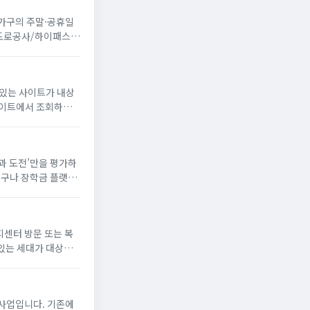
 가구의 주말·공휴일
국도로공사/하이패스
 있는 사이트가 내상
꿈과 도전’만을 평가하
누구나 장학금 플랫폼
해 장학생으로 선발되
지센터 방문 또는 복
있는 세대가 대상
게 냉방 지원금 신청
사업입니다. 기존에