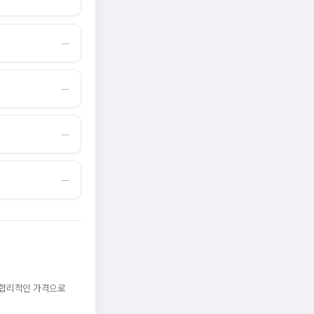
―
―
―
―
. 합리적인 가격으로