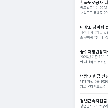
한국도로공사 
국토교통부는 2025
고속도로 통행료 2
내상조 찾아줘 
자신이 가입하고 있는
조 찾아줘 입니다. 상조회사들이 대부분 영세하여 폐업하는 사례가 속출하고 있는데 아래와 같은 사이트에서 조회하면
납입금의 50%를 환급받거
업한 상조회사...
꿈수저청년장학
2026년 기준 19
여 지원하는 무조건·
‘드림스폰’ 누리집
면,...
냉방 지원금 신
냉방 지원금은 202
지로 온라인으로 접수
이며, 여름 냉방 지
하...
청년근속지원금
청년일자리도약장려금