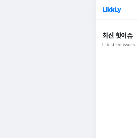
LikkLy
최신 핫이슈
Latest hot issues