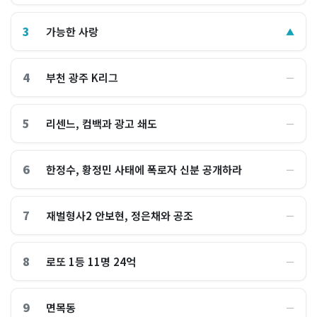
3
가능한 사랑
▲
4
부천 광주 K리그
―
5
리센느, 컴백과 광고 쇄도
―
6
한정수, 황정민 사태에 폭로자 신분 공개하라
―
7
재벌형사2 안보현, 정은채와 공조
―
8
로또 1등 11명 24억
―
9
면목동
―