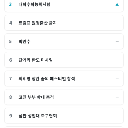
3
대학수학능력시험
▲
4
트럼프 원정출산 금지
―
5
박완수
―
6
단거리 탄도 미사일
―
7
최휘영 장관 꿈의 페스티벌 참석
―
8
코인 부부 학대 충격
―
9
심판 성접대 축구협회
―