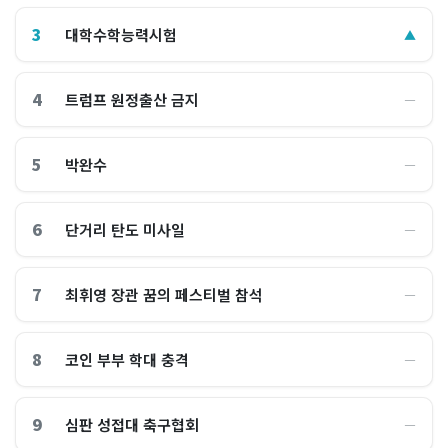
3
대학수학능력시험
▲
4
트럼프 원정출산 금지
―
5
박완수
―
6
단거리 탄도 미사일
―
7
최휘영 장관 꿈의 페스티벌 참석
―
8
코인 부부 학대 충격
―
9
심판 성접대 축구협회
―