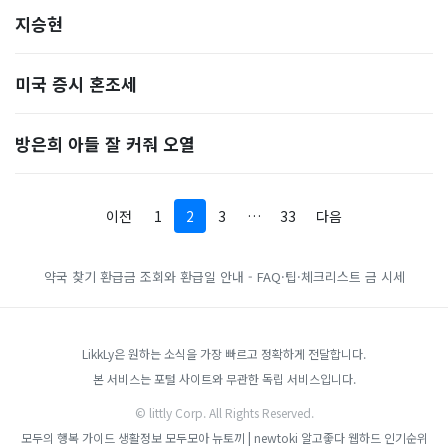
지승현
미국 증시 혼조세
방은희 아들 잘 커줘 오열
이전
1
2
3
…
33
다음
약국 찾기
환급금 조회와 환급일 안내 - FAQ·팁·체크리스트
금 시세
LikkLy은 원하는 소식을 가장 빠르고 정확하게 전달합니다.
본 서비스는 포털 사이트와 무관한 독립 서비스입니다.
© littly Corp. All Rights Reserved.
모두의 행복 가이드
생활정보 모두모아
뉴토끼 | newtoki
알고좋다
웹하드 인기순위