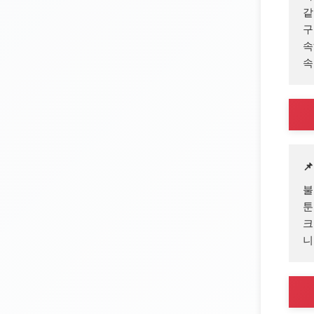
같
구
속
속

불
툰
크
니