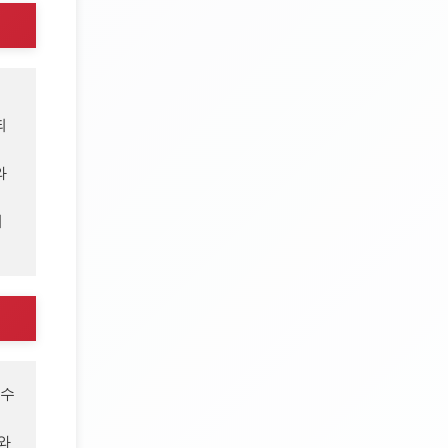
되
 
시
수 
 