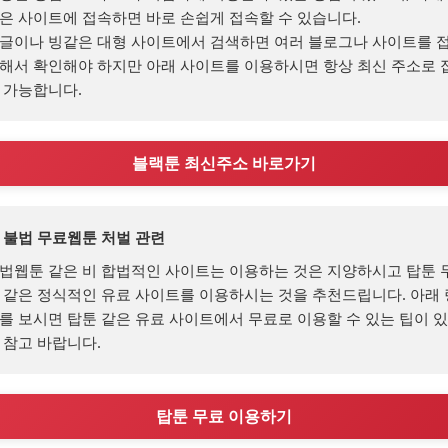
은 사이트에 접속하면 바로 손쉽게 접속할 수 있습니다.

글이나 빙같은 대형 사이트에서 검색하면 여러 블로그나 사이트를 
해서 확인해야 하지만 아래 사이트를 이용하시면 항상 최신 주소로 
 가능합니다.
블랙툰 최신주소 바로가기
 불법 무료웹툰 처벌 관련
법웹툰 같은 비 합법적인 사이트는 이용하는 것은 지양하시고 탑툰 
 같은 정식적인 유료 사이트를 이용하시는 것을 추천드립니다. 아래 
를 보시면 탑툰 같은 유료 사이트에서 무료로 이용할 수 있는 팁이 
 참고 바랍니다.
탑툰 무료 이용하기