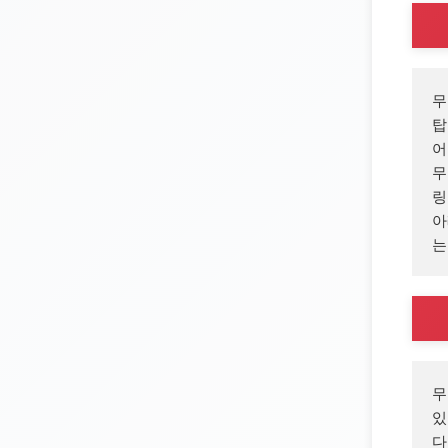
무
탑
어
무
링
아
는
무
있
다