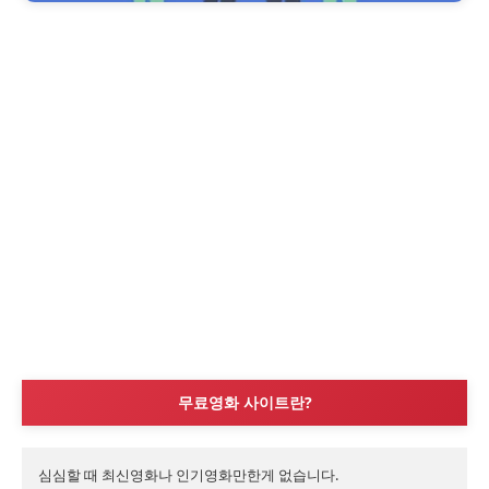
무료영화 사이트란?
심심할 때 최신영화나 인기영화만한게 없습니다.
