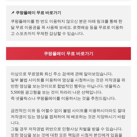
📌 쿠팡플레이 무료 바로가기
쿠팡플레이를 한 번도 이용하지 않으신 분은 아래 링크를 통해 한 
달 무료 이용권을 꼭 사용해 보세요. 로켓배송 등을 무료로 이용하
고 스포츠까지 무제한 감상할 수 있습니다.
쿠팡플레이 무료 바로가기
이상으로 무료영화 최신 주소 검색에 관해 알아보았습니다.

일부 불법 사이트를 이용하여 영상을 시청하시는 것은 저작권을 위
반한 영상을 보는것이므로 합법적인 행위는 아닙니다. 넷플릭스 
5,500원 광고형을 보는 것이 차라리 나은 선택입니다.

즉 넷플릭스나 쿠팡플레이를 이용하시는 것을 추천드립니다.

금전적인 이유 등 어쩔수 없이 불법 사이트를 이용하시더라도 절대 
저작권이 있는 영상을 캡쳐하여 재 배포하는 것은 지양하시기 바랍
니다.

그럴 경우 저작권법 위반으로 민형사상 처벌을 받을 수 있습니다.

또한 영상을 보는 것에 대한 모든 책임은 시청자 본인에게 있음을 