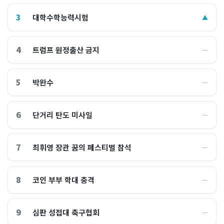
3
대학수학능력시험
▲
4
트럼프 원정출산 금지
―
5
박완수
―
6
단거리 탄도 미사일
―
7
최휘영 장관 꿈의 페스티벌 참석
―
8
코인 부부 학대 충격
―
9
심판 성접대 축구협회
―