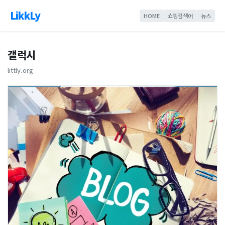
LikkLy
HOME
쇼핑검색어
뉴스
갤럭시
littly.org