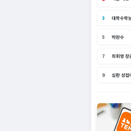
3
대학수학
5
박완수
7
최휘영 장
9
심판 성접