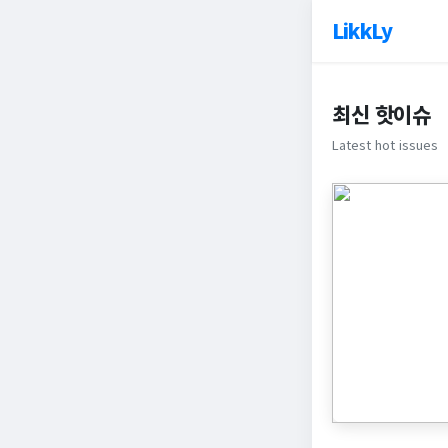
LikkLy
최신 핫이슈
Latest hot issues