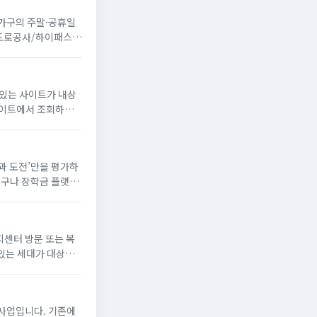
 가구의 주말·공휴일
국도로공사/하이패스
 있는 사이트가 내상
꿈과 도전’만을 평가하
누구나 장학금 플랫폼
해 장학생으로 선발되
지센터 방문 또는 복
있는 세대가 대상
게 냉방 지원금 신청
사업입니다. 기존에