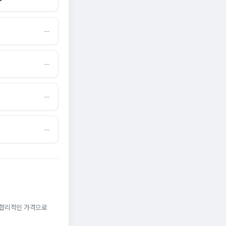
―
―
―
―
. 합리적인 가격으로