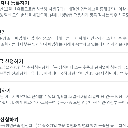
다자녀 등록하기
년 12월 「유료도로법 시행령·시행규칙」 개정안 입법예고를 통해 3자녀 이상
0% 할인 도입 방침을 밝혔으며, 실제 신청방법·적용시기·등록 절차는 향후 한
공지로 확인해야 합니다. 아래에서 빠르게 한국도로공사 다자녀 등록하세요!
란?
 상조나 폐업해서 없어진 상조의 패해금을 받기 위해서 간단하게 조회해 볼 수
나 다른 상조회사에 같은 조건으로 재 가입(무료) 가능합니다. 요즘 이상한 상조회사에서 폐
금 신청하기
기 모집을 진행한 ‘꿈수저청년장학금’은 성적이나 소득 수준과 관계없이 청년의 ‘
무증빙 신뢰 장학금입니다. 학력이나 국적 제한 없이 만 18~34세 청년이라면 
을 통해 온라인으로 신청할 수 있습니다. 자기소개서와 청년 정책 제안서를 제출
청하기
6년 에너지바우처로 신청할 수 있으며, 6월 15일~12월 31일에 읍·면·동 행정복
합니다. 생계·의료·주거·교육급여 수급자 중 노인·영유아·장애인·임산부 등이 
원은 전기 요금 차감 방식으로 7월 1일~9월 30일에 사용합니다. 아래에서 빠르
 신청하기
(청년근속 인센티브)은 중소기업 고용 촉진과 청년의 장기 근속을 돕는 핵심 