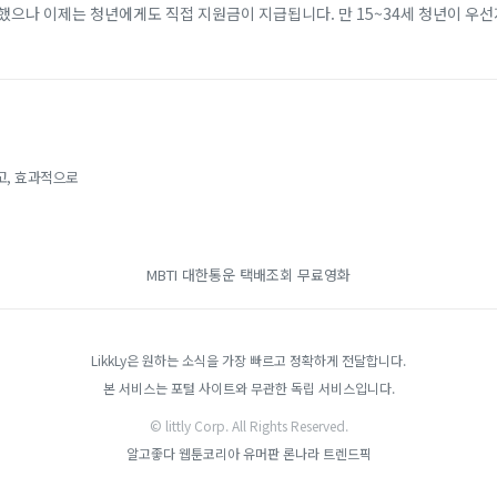
했으나 이제는 청년에게도 직접 지원금이 지급됩니다. 만 15~34세 청년이 우
개월 이상 근속할 경우, 비수도권 기준 2년간 최대 720만 원(일반 지역 최대 4
고, 효과적으로
MBTI
대한통운 택배조회
무료영화
LikkLy은 원하는 소식을 가장 빠르고 정확하게 전달합니다.
본 서비스는 포털 사이트와 무관한 독립 서비스입니다.
© littly Corp. All Rights Reserved.
알고좋다
웹툰코리아
유머판
론나라
트렌드픽