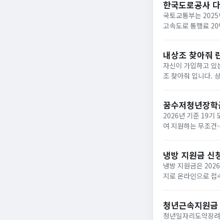
한국도로공사 
국토교통부는 2025
고속도로 통행료 2
내상조 찾아줘 
자신이 가입하고 있는
조 찾아줘 입니다. 상조회사들이 대부분 영세하여 폐업하는 사례가 속출하고 있는데 아래와 같은 사이트에서 조회하면
납입금의 50%를 환급받거
업한 상조회사...
꿈수저청년장학
2026년 기준 19
여 지원하는 무조건·
‘드림스폰’ 누리집
면,...
냉방 지원금 신
냉방 지원금은 202
지로 온라인으로 접수
이며, 여름 냉방 지
하...
청년근속지원금
청년일자리도약장려금