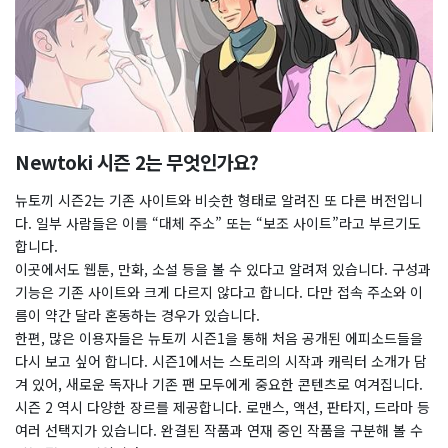
Newtoki 시즌 2는 무엇인가요?
뉴토끼 시즌2는 기존 사이트와 비슷한 형태로 알려진 또 다른 버전입니
다. 일부 사람들은 이를 “대체 주소” 또는 “보조 사이트”라고 부르기도
합니다.
이곳에서도 웹툰, 만화, 소설 등을 볼 수 있다고 알려져 있습니다. 구성과
기능은 기존 사이트와 크게 다르지 않다고 합니다. 다만 접속 주소와 이
름이 약간 달라 혼동하는 경우가 있습니다.
한편, 많은 이용자들은 뉴토끼 시즌1을 통해 처음 공개된 에피소드들을
다시 보고 싶어 합니다. 시즌1에서는 스토리의 시작과 캐릭터 소개가 담
겨 있어, 새로운 독자나 기존 팬 모두에게 중요한 콘텐츠로 여겨집니다.
시즌 2 역시 다양한 장르를 제공합니다. 로맨스, 액션, 판타지, 드라마 등
여러 선택지가 있습니다. 완결된 작품과 연재 중인 작품을 구분해 볼 수