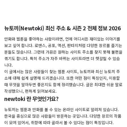
뉴토끼(Newtoki) 최신 주소 & 시즌 2 전체 정보 2026
만화와 웹툰을 좋아하는 사람이라면, 언제 어디서든 재미있는 이야기를
보고 싶어 합니다. 로맨스, 공포, 액션, 판타지처럼 다양한 장르를 즐기는
분들도 많습니다. 그런데 가끔은 원하는 사이트 주소를 찾지 못해 불편을
겪기도 합니다. 특히 주소가 자주 바뀌는 사이트라면 더 헷갈릴 수 있습
니다.
이 글에서는 많은 사람들이 찾는 웹툰 사이트, 뉴토끼와 최신 뉴토끼 주
소에 대해 쉽게 설명해 드리겠습니다. 또한 어떤 점이 특징인지, 이용할
때 무엇을 알아두면 좋은지도 함께 정리했습니다. 글은 최대한 쉬운 말로
작성했으니, 편하게 읽어보세요.
newtoki 란 무엇인가요?
뉴토끼는 웹툰과 만화를 볼 수 있는 온라인 사이트로 알려져 있습니다.
한국을 중심으로 많은 사람들이 방문하는 곳입니다. 다양한 장르의 작품
이 모여 있어서, 취향에 따라 골라서 볼 수 있다는 점이 특징입니다.