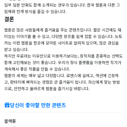
일부 일본 만화도 함께 소개되는 경우가 있습니다. 한국 웹툰과 다른 그
림체와 전개 방식을 즐길 수 있습니다.
결론
웹툰은 많은 사람들에게 즐거움을 주는 콘텐츠입니다. 짧은 시간에도 재
미있는 이야기를 볼 수 있고, 다양한 장르를 쉽게 접할 수 있습니다. 뉴토
끼는 이런 웹툰을 한곳에 모아둔 사이트로 알려져 있으며, 많은 관심을
받고 있습니다.
하지만 무료라는 이유만으로 이용하기보다는, 창작자를 존중하는 선택도
함께 고민해보는 것이 좋습니다. 우리가 정식 플랫폼을 이용하면 작가가
계속해서 좋은 작품을 만들 수 있습니다.
웹툰의 세계는 매우 넓고 다양합니다. 로맨스에 설레고, 액션에 긴장하
고, 판타지에 빠져드는 경험은 큰 즐거움이 됩니다. 자신에게 맞는 방법
으로, 안전하고 올바르게 웹툰을 즐기시길 바랍니다.
당신이 좋아할 만한 콘텐츠
블랙툰