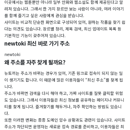
이곳에서는 웹툰뿐만 아니라 일부 만화와 웹소설도 함께 제공된다고 알
려져 있습니다. 그래서 한 가지 장르만 보는 사람이 아니라, 여러 이야기
를 함께 즐기고 싶은 사람에게 관심을 받습니다.
사이트는 비교적 단순한 화면으로 구성되어 있어, 원하는 작품을 찾기 쉽
다는 의견도 있습니다. 장르별 정리, 제목 검색, 최신 업데이트 목록 등
기본적인 기능이 갖추어져 있습니다.
newtoki 최신 바로 가기 주소
newtoki
왜 주소를 자주 찾게 될까요?
뉴토끼는 주소가 바뀌는 경우가 있어, 기존 링크로 접속이 되지 않는 일
이 생기기도 합니다. 이 때문에 많은 이용자들이 “최신 주소”를 찾게 됩
니다.
주소가 바뀌면 검색을 다시 해야 하고, 가짜 사이트를 잘못 클릭할 위험
도 있습니다. 그래서 이용자들은 최신 정보를 공유하는 페이지나 커뮤니
티를 찾게 됩니다. 즐겨찾기를 해두거나, 자주 확인하는 방법도 있습니
다.
또한 이러한 변화는 종종 도메인 압수 상황과도 관련이 있습니다. 사이트
주소가 차단되면 운영자는 새로운 접속 경로를 준비하고, 이용자들은 최