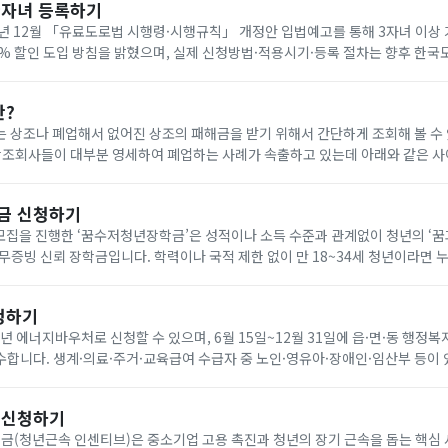
다자녀 등록하기
년 12월 「유료도로법 시행령·시행규칙」 개정안 입법예고를 통해 3자녀 이상
0% 할인 도입 방침을 밝혔으며, 실제 신청방법·적용시기·등록 절차는 향후 한
공지로 확인해야 합니다. 아래에서 빠르게 한국도로공사 다자녀 등록하세요!
란?
 상조나 폐업해서 없어진 상조의 패해금을 받기 위해서 간단하게 조회해 볼 수
나 다른 상조회사에 같은 조건으로 재 가입(무료) 가능합니다. 요즘 이상한 상조회사에서 폐
금 신청하기
기 모집을 진행한 ‘꿈수저청년장학금’은 성적이나 소득 수준과 관계없이 청년의 ‘
무증빙 신뢰 장학금입니다. 학력이나 국적 제한 없이 만 18~34세 청년이라면 
을 통해 온라인으로 신청할 수 있습니다. 자기소개서와 청년 정책 제안서를 제출
청하기
6년 에너지바우처로 신청할 수 있으며, 6월 15일~12월 31일에 읍·면·동 행정복
합니다. 생계·의료·주거·교육급여 수급자 중 노인·영유아·장애인·임산부 등이 
원은 전기 요금 차감 방식으로 7월 1일~9월 30일에 사용합니다. 아래에서 빠르
 신청하기
(청년근속 인센티브)은 중소기업 고용 촉진과 청년의 장기 근속을 돕는 핵심 