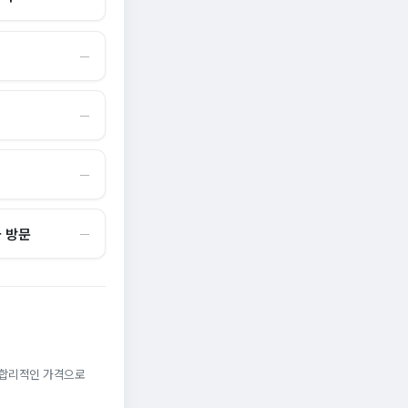
―
―
―
국 방문
―
. 합리적인 가격으로