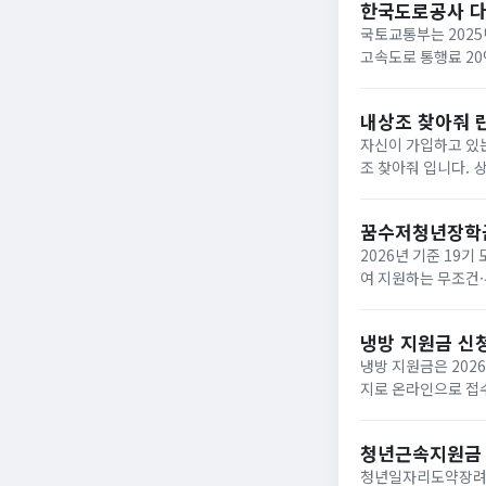
한국도로공사 
국토교통부는 2025
고속도로 통행료 2
내상조 찾아줘 
자신이 가입하고 있는
조 찾아줘 입니다. 상조회사들이 대부분 영세하여 폐업하는 사례가 속출하고 있는데 아래와 같은 사이트에서 조회하면
납입금의 50%를 환급받거
업한 상조회사...
꿈수저청년장학
2026년 기준 19
여 지원하는 무조건·
‘드림스폰’ 누리집
면,...
냉방 지원금 신
냉방 지원금은 202
지로 온라인으로 접수
이며, 여름 냉방 지
하...
청년근속지원금
청년일자리도약장려금