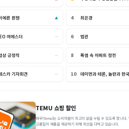
4
이에른 뮌헨
최은경
▲
6
CEO 여에스더
법관
―
8
협상 긍정적
폭염 속 아파트 정전
―
10
레스카 기자회견
데이먼과 테론, 놀란과 한
―
TEMU 쇼핑 할인
테무(Temu)는 소비자들이 최고의 삶을 누릴 수 있도록 합니다
고품질의 제품을 제공하기 위해 최선을 다하고 있습니다.