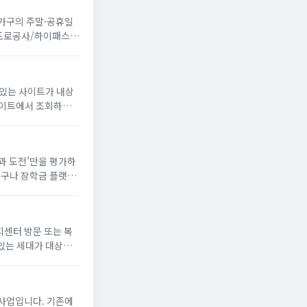
 가구의 주말·공휴일
국도로공사/하이패스
 있는 사이트가 내상
꿈과 도전’만을 평가하
누구나 장학금 플랫폼
해 장학생으로 선발되
지센터 방문 또는 복
있는 세대가 대상
게 냉방 지원금 신청
사업입니다. 기존에