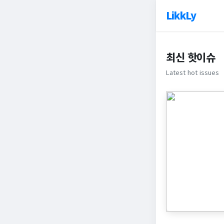
LikkLy
최신 핫이슈
Latest hot issues