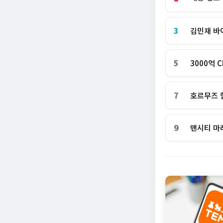
3
김민재 바
5
3000억 
7
호르무즈 
9
맨시티 마