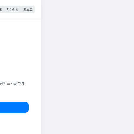
E
치아건강
포스트
듯한 느낌을 받게