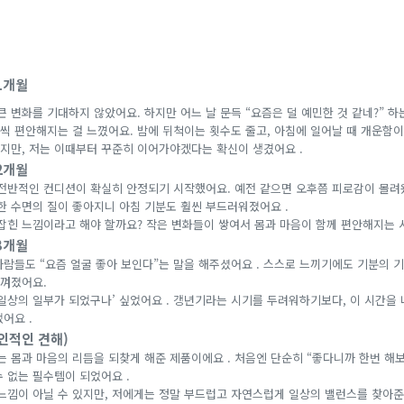
1개월
큰 변화를 기대하지 않았어요. 하지만 어느 날 문득 “요즘은 덜 예민한 것 같네?” 하
씩 편안해지는 걸 느꼈어요. 밤에 뒤척이는 횟수도 줄고, 아침에 일어날 때 개운함이
지만, 저는 이때부터 꾸준히 이어가야겠다는 확신이 생겼어요 .
2개월
 전반적인 컨디션이 확실히 안정되기 시작했어요. 예전 같으면 오후쯤 피로감이 몰려
또한 수면의 질이 좋아지니 아침 기분도 훨씬 부드러워졌어요 .
 잡힌 느낌이라고 해야 할까요? 작은 변화들이 쌓여서 몸과 마음이 함께 편안해지는 
3개월
람들도 “요즘 얼굴 좋아 보인다”는 말을 해주셨어요 . 스스로 느끼기에도 기분의 기
껴졌어요.
 일상의 일부가 되었구나’ 싶었어요 . 갱년기라는 시기를 두려워하기보다, 이 시간을 
어요 .
인적인 견해)
 몸과 마음의 리듬을 되찾게 해준 제품이에요 . 처음엔 단순히 “좋다니까 한번 해보
 없는 필수템이 되었어요 .
 느낌이 아닐 수 있지만, 저에게는 정말 부드럽고 자연스럽게 일상의 밸런스를 찾아준