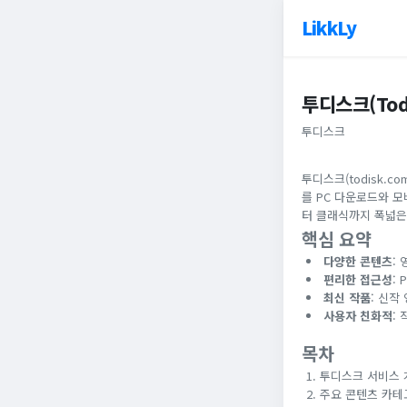
LikkLy
투디스크(Tod
투디스크
투디스크(todisk.
를 PC 다운로드와 
터 클래식까지 폭넓은
핵심 요약
다양한 콘텐츠
:
편리한 접근성
:
최신 작품
: 신작
사용자 친화적
:
목차
투디스크 서비스 
주요 콘텐츠 카테