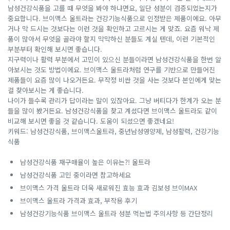
남성건강식품을 고를 때 무엇을 봐야 하냐면요, 일단 성분이 검증되었는지가
중요합니다. 브이맥스 울트라는 건강기능식품으로 인정받은 제품이에요. 아무
거나 막 드시는 것보다는 이런 것을 확인하고 고르시는 게 맞죠. 요즘 워낙 제
품이 많아서 무엇을 골라야 할지 막막하신 분들도 계실 텐데, 이런 기본적인
부분부터 확인해 보시면 좋습니다.
지구력이나 활력 부분에서 고민이 있으신 분들이라면 남성건강식품을 한번 알
아보시는 것도 방법이에요. 브이맥스 울트라처럼 연구를 기반으로 만들어진
제품들이 요즘 많이 나오거든요. 무작정 비싼 것을 사는 것보다 본인에게 맞는
걸 찾아보시는 게 좋습니다.
나이가 들수록 관리가 답이라는 말이 있잖아요. 그냥 버티다가 한계가 오는 분
들을 많이 봤거든요. 남성건강식품을 찾고 계셨다면 브이맥스 울트라도 같이
비교해 보시면 좋을 것 같습니다. 도움이 되셨으면 좋겠네요!
키워드: 남성건강식품, 브이맥스울트라, 중년남성영양제, 남성활력, 건강기능
식품
남성건강식품 재구매율이 높은 이유는?! 울트라
남성건강식품 고민 중이라면 참고하세요
브이맥스 가격 울트라 더욱 새로워진 효능 효과 김보성 브이MAX
브이맥스 울트라 가격과 효과, 부작용 후기
남성건강기능식품 브이맥스 울트라 성분 먹는법 주의사항 등 간단정리