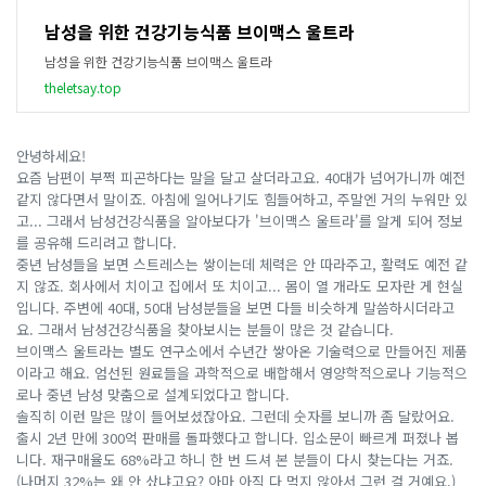
남성을 위한 건강기능식품 브이맥스 울트라
남성을 위한 건강기능식품 브이맥스 울트라
theletsay.top
안녕하세요!
요즘 남편이 부쩍 피곤하다는 말을 달고 살더라고요. 40대가 넘어가니까 예전
같지 않다면서 말이죠. 아침에 일어나기도 힘들어하고, 주말엔 거의 누워만 있
고... 그래서 남성건강식품을 알아보다가 '브이맥스 울트라'를 알게 되어 정보
를 공유해 드리려고 합니다.
중년 남성들을 보면 스트레스는 쌓이는데 체력은 안 따라주고, 활력도 예전 같
지 않죠. 회사에서 치이고 집에서 또 치이고... 몸이 열 개라도 모자란 게 현실
입니다. 주변에 40대, 50대 남성분들을 보면 다들 비슷하게 말씀하시더라고
요. 그래서 남성건강식품을 찾아보시는 분들이 많은 것 같습니다.
브이맥스 울트라는 별도 연구소에서 수년간 쌓아온 기술력으로 만들어진 제품
이라고 해요. 엄선된 원료들을 과학적으로 배합해서 영양학적으로나 기능적으
로나 중년 남성 맞춤으로 설계되었다고 합니다.
솔직히 이런 말은 많이 들어보셨잖아요. 그런데 숫자를 보니까 좀 달랐어요.
출시 2년 만에 300억 판매를 돌파했다고 합니다. 입소문이 빠르게 퍼졌나 봅
니다. 재구매율도 68%라고 하니 한 번 드셔 본 분들이 다시 찾는다는 거죠.
(나머지 32%는 왜 안 샀냐고요? 아마 아직 다 먹지 않아서 그런 걸 거예요.)