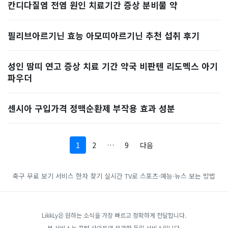
칸디다질염 전염 원인 치료기간 증상 분비물 약
필리브아르기닌 효능 아모띠아르기닌 추천 섭취 후기
성인 땀띠 연고 증상 치료 기간 약국 비판텐 리도멕스 아기
파우더
센시아 구입가격 정맥순환제 부작용 효과 성분
1
2
…
9
다음
축구 무료 보기 서비스
한자 찾기
실시간 TV로 스포츠·예능·뉴스 보는 방법
LikkLy은 원하는 소식을 가장 빠르고 정확하게 전달합니다.
본 서비스는 포털 사이트와 무관한 독립 서비스입니다.