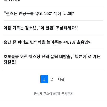
"렌즈는 인공눈물 넣고 15분 뒤에"...왜?
아침 거르는 청소년, '이 질환' 조심하세요!!
숨만 잘 쉬어도 면역력을 높여주는 <4.7.8 호흡법>
초보들을 위한 헬스장 선택 꿀팁 대방출, '헬른이'로 가는
첫걸음!
1
2
다음
금시세
주소야
최저임금계산기