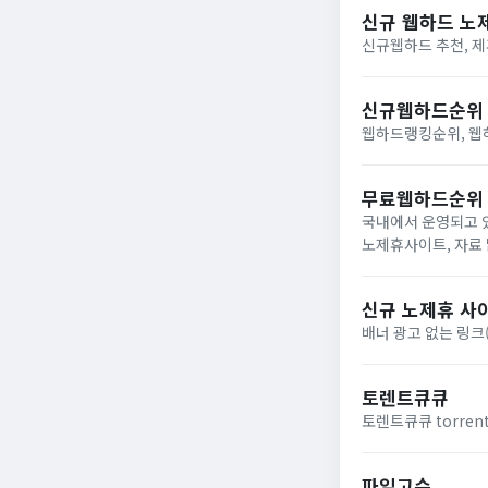
신규 웹하드 노
신규웹하드 추천, 제
신규웹하드순위
웹하드랭킹순위, 웹하드
무료웹하드순위
국내에서 운영되고 
노제휴사이트, 자료
드해보세요!
신규 노제휴 사
배너 광고 없는 링크
토렌트큐큐
토렌트큐큐 torren
파일고수