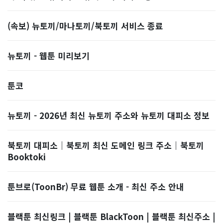
(속보) 뉴토끼/마나토끼/북토끼 서비스 종료
뉴토끼 - 웹툰 미리보기
툰코
뉴토끼 - 2026년 최신 뉴토끼 주소와 뉴토끼 대피소 정보
북토끼 대피소｜북토끼 최신 도메인 링크 주소｜북토끼
Booktoki
툰브로(ToonBr) 무료 웹툰 소개 - 최신 주소 안내
블랙툰 최신링크 | 블랙툰 BlackToon | 블랙툰 최신주소 |